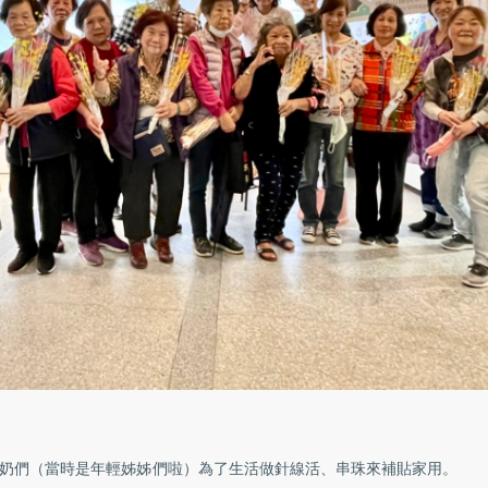
奶們（當時是年輕姊姊們啦）為了生活做針線活、串珠來補貼家用。