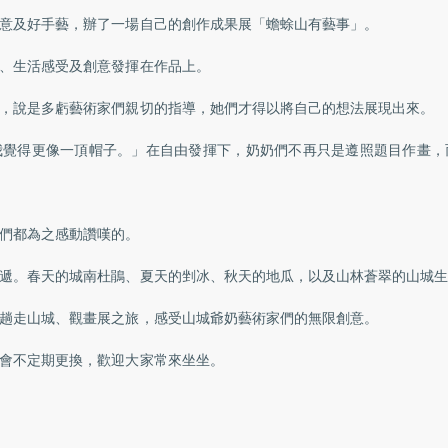
意及好手藝，辦了一場自己的創作成果展「蟾蜍山有藝事」。
、生活感受及創意發揮在作品上。
，說是多虧藝術家們親切的指導，她們才得以將自己的想法展現出來。
我覺得更像一頂帽子。」在自由發揮下，奶奶們不再只是遵照題目作畫，
們都為之感動讚嘆的。
遞。春天的城南杜鵑、夏天的剉冰、秋天的地瓜，以及山林蒼翠的山城生
趟走山城、觀畫展之旅，感受山城爺奶藝術家們的無限創意。
會不定期更換，歡迎大家常來坐坐。