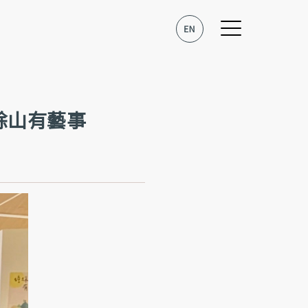
蟾蜍山有藝事