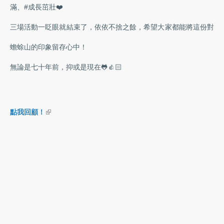
滿、#成長茁壯❤️
三場活動一眨眼就結束了，依依不捨之餘，希望大家都能將這份對
蟾蜍山的印象留存心中！
無論是七十年前，抑或是現在🐸👍🏻
(link is external)
點我回顧！