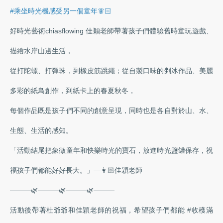
#乘坐時光機感受另一個童年🧚🏻
好時光藝術chiasflowing 佳穎老師帶著孩子們體驗舊時童玩遊戲、
描繪水岸山邊生活，
從打陀螺、打彈珠，到橡皮筋跳繩；從自製口味的剉冰作品、美麗
多彩的紙鳥創作，到紙卡上的春夏秋冬，
每個作品既是孩子們不同的創意呈現，同時也是各自對於山、水、
生態、生活的感知。
「活動結尾把象徵童年和快樂時光的寶石，放進時光鹽罐保存，祝
福孩子們都能好好長大。」—👩🏻佳穎老師
———🌿———🌿———🌿———
活動後帶著杜爺爺和佳穎老師的祝福，希望孩子們都能 #收穫滿