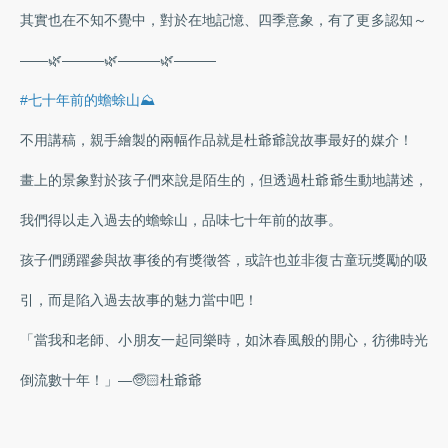
其實也在不知不覺中，對於在地記憶、四季意象，有了更多認知～
——🌿———🌿———🌿———
#七十年前的蟾蜍山⛰️
不用講稿，親手繪製的兩幅作品就是杜爺爺說故事最好的媒介！
畫上的景象對於孩子們來說是陌生的，但透過杜爺爺生動地講述，
我們得以走入過去的蟾蜍山，品味七十年前的故事。
孩子們踴躍參與故事後的有獎徵答，或許也並非復古童玩獎勵的吸
引，而是陷入過去故事的魅力當中吧！
「當我和老師、小朋友一起同樂時，如沐春風般的開心，彷彿時光
倒流數十年！」—🧓🏻杜爺爺