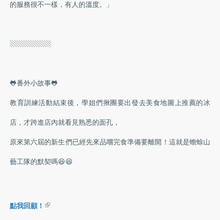
的服務很不一樣，有人的溫度。」
​ ​
▧▧▧▧▧▧
🐸番外小故事🐸
教育訓練活動結束後，學姐們揪團要出發去美食地圖上推薦的冰
店，才跨進店內就看見熟悉的面孔，
原來第六屆的新生們已經先來品嚐完食準備要離開！這就是蟾蜍山
藝工隊的默契嗎😆😆
(link is external)
點我回顧！