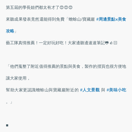
第五屆的學長姐們都太有才了😍😍😍
來聽成果發表竟然還能得到免費「蟾蜍山/寶藏巖
#周邊景點x美食
攻略
」
藝工隊真情推薦！一定好玩好吃！大家邊聽邊速速筆記🐸👍🏻
「他們蒐整了附近值得推薦的景點與美食，製作的摺頁也很方便地
讓大家使用，
幫助大家更認識蟾蜍山與寶藏巖附近的
#人文景觀
與
#美味小吃
。」
■