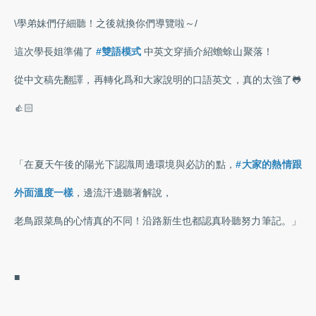
\學弟妹們仔細聽！之後就換你們導覽啦～/
這次學長姐準備了
#雙語模式
中英文穿插介紹蟾蜍山聚落！
從中文稿先翻譯，再轉化爲和大家說明的口語英文，真的太強了🐸
👍🏻
「在夏天午後的陽光下認識周邊環境與必訪的點，
#大家的熱情跟
外面溫度一樣
，邊流汗邊聽著解說，
老鳥跟菜鳥的心情真的不同！沿路新生也都認真聆聽努力筆記。」
■