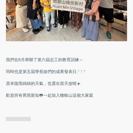
我們在8月舉辦了第六屆志工的教育訓練～
同時也是第五屆學長姐們的成果發表日.ᐟ.ᐟ.ᐟ
原本陰雨綿綿的天氣，也選在當天放晴☀️
歡迎所有舊雨新知🐸一起加入蟾蜍山這個大家庭
​ ​
▧▧▧▧▧▧