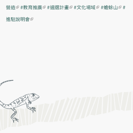
營造
(link is external)
#教育推廣
(link is external)
#遴選計畫
(link is external)
#文化場域
(link is extern
#蟾蜍山
ternal)
(lin
#
進駐說明會
(link is external)
al)
k is
ext
ern
al)