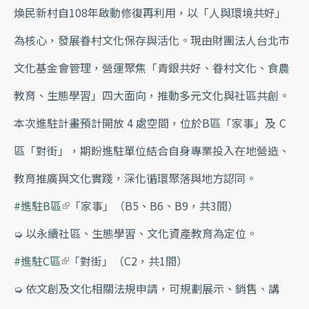
煥民新村自108年啟動修復再利用，以「人與環境共好」
為核心，發展眷村文化保存與活化。現由財團法人台北市
文化基金會管理，營運聚焦「青銀共好、眷村文化、食農
教育、生態學習」四大面向，推動多元文化與社區共創。
本次進駐計畫預計開放 4 處空間，位於B區「家事」及 C
區「對街」，期盼進駐單位結合自身專業投入在地營造、
教育推廣與文化實踐，深化循環聚落與地方認同。
#進駐B區
(link is external)
「家事」（B5、B6、B9，共3間）
➭ 以永續社區、生態學習、文化資產教育為定位。
#進駐C區
(link is external)
「對街」（C2，共1間）
➭ 依文創及文化相關法規申請，可規劃展示、銷售、講