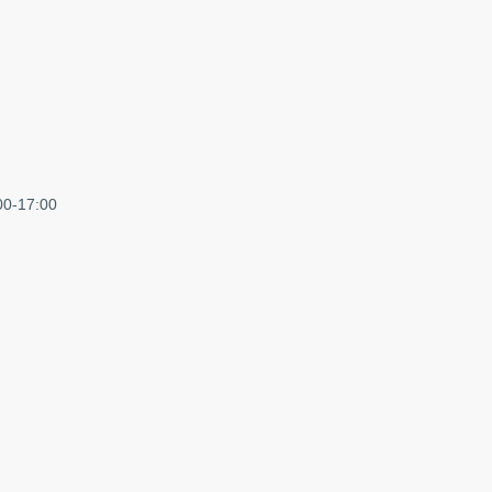
ink sends e-mail)
17:00