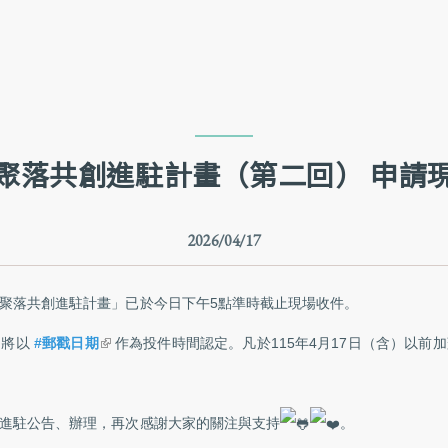
跳到主要內容
跳到網站導覽
聚落共創進駐計畫（第二回） 申請
2026/04/17
聚落共創進駐計畫」已於今日下午5點準時截止現場收件。
(link is external)
，將以
#郵戳日期
作為投件時間認定。凡於115年4月17日（含）以前
進駐公告、辦理，再次感謝大家的關注與支持
。