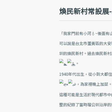
煥民新村常設展-
「我家門前有小河💧~後面
可以說是台北市蛋黃區的大安
圳的煥民新村。​過去煥民新
​。​​
1940年代出生，從小到大
​，為家裡晚上加菜。​
這種可能是生活於現代都市中
整的紀錄了當時瑠公圳沿岸的