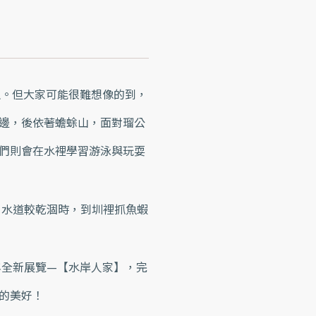
。​但大家可能很難想像的到，
南邊，後依著蟾蜍山，面對瑠公
孩們則會在水裡學習游泳與玩耍
，水道較乾涸時，到圳裡抓魚蝦
年全新展覽—【水岸人家】，完
的美好！