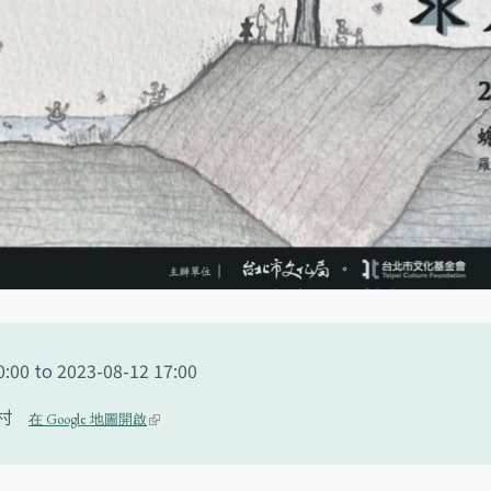
0:00
to
2023-08-12 17:00
村
(li
在 Google 地圖開啟
n
k i
s