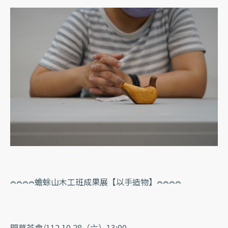
​𖤋𖤋𖤋𖤋蟾蜍山木工班成果展【以手造物】𖤋𖤋𖤋𖤋
開幕茶會/112.10.28（六）13:00