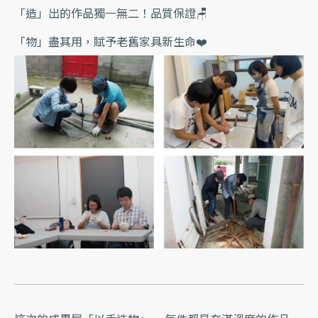
「造」出的作品獨一無二！品質保證🪑
「物」盡其用，賦予老舊家具新生命❤️