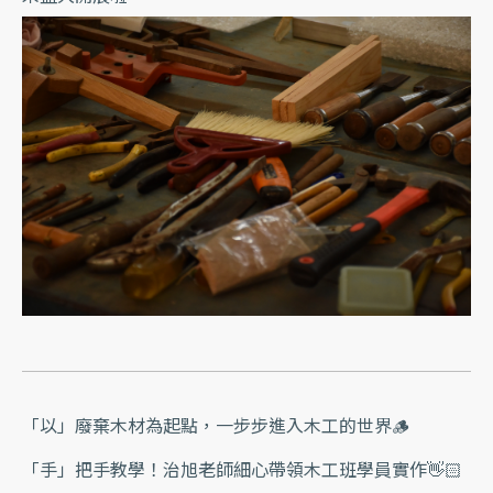
「以」廢棄木材為起點，一步步進入木工的世界🪵
「手」把手教學！治旭老師細心帶領木工班學員實作👋🏻