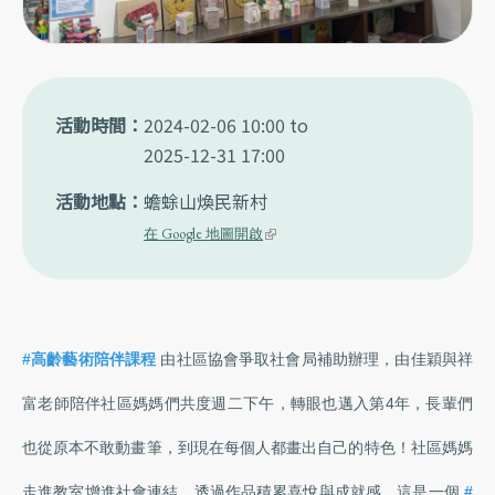
活動時間
2024-02-06 10:00
to
2025-12-31 17:00
活動地點
蟾蜍山煥民新村
(link is external)
在 Google 地圖開啟
#高齡藝術陪伴課程
由社區協會爭取社會局補助辦理，由佳穎與祥
富老師陪伴社區媽媽們共度週二下午，轉眼也邁入第4年，長輩們
也從原本不敢動畫筆，到現在每個人都畫出自己的特色！社區媽媽
走進教室增進社會連結，透過作品積累喜悅與成就感，這是一個
#