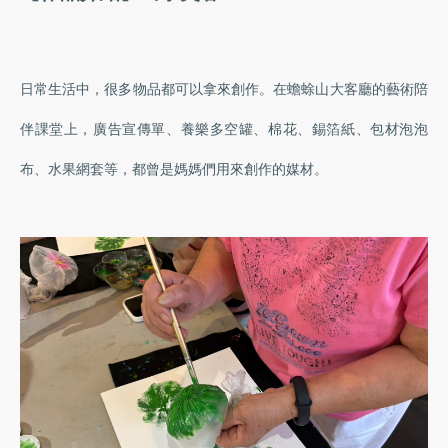
日常生活中，很多物品都可以拿來創作。在蟾蜍山大客廳的藝術陪
伴課堂上，廣告宣傳單、養樂多空罐、棉花、錫箔紙、包材泡泡
布、水果網套等，都曾是媽媽們用來創作的媒材。