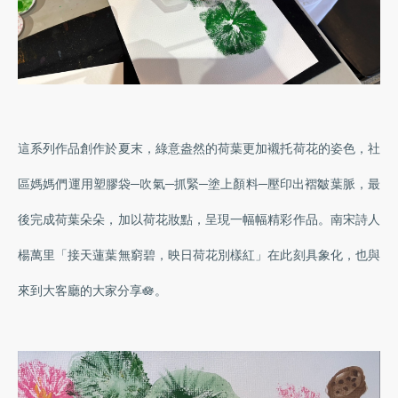
這系列作品創作於夏末，綠意盎然的荷葉更加襯托荷花的姿色，社
區媽媽們運用塑膠袋─吹氣─抓緊─塗上顏料─壓印出褶皺葉脈，最
後完成荷葉朵朵，加以荷花妝點，呈現一幅幅精彩作品。南宋詩人
楊萬里「接天蓮葉無窮碧，映日荷花別樣紅」在此刻具象化，也與
來到大客廳的大家分享🪷。