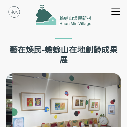
Jump to Main content
Jump to Navigation
藝在煥民-蟾蜍山在地創齡成果
展