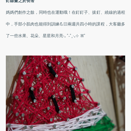
釘線畫之於長者
媽媽們創作之餘，同時也在運動哦！在釘釘子、拔釘、繞線的過程
中，手部小肌肉也能得到訓練💪🏻兩週共四小時的課程，大客廳多
了一些水果、花朵、星星和月亮‧₊ ˚˖˚˳‧₊⊹ ꕤ˚