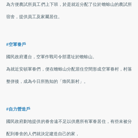
為方便農試所員工們上下班，於是就近分配了位於蟾蜍山的農試所
宿舍，提供員工及家屬居住。
#空軍眷戶
國民政府遷台，空軍作戰司令部選址於蟾蜍山。
為就近安頓軍眷們，便在蟾蜍山分配居住空間形成空軍眷村，村落
整併後，成為今日所熟知的「煥民新村」。
#自力營造戶
國民政府劃地提供的眷舍遠不足以供應所有軍眷居住，有些未被分
配到眷舍的人們就決定建造自己的家，