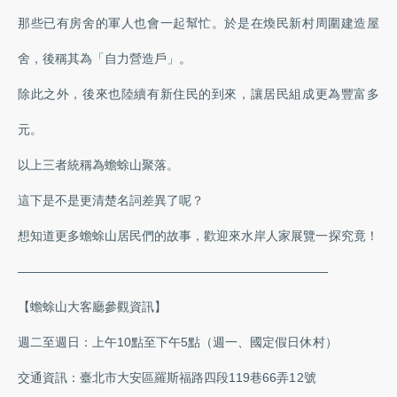
那些已有房舍的軍人也會一起幫忙。於是在煥民新村周圍建造屋
舍，後稱其為「自力營造戶」。
除此之外，後來也陸續有新住民的到來，讓居民組成更為豐富多
元。
以上三者統稱為蟾蜍山聚落。
這下是不是更清楚名詞差異了呢？
想知道更多蟾蜍山居民們的故事，歡迎來水岸人家展覽一探究竟！
—————————————————————————
【蟾蜍山大客廳參觀資訊】
週二至週日：上午10點至下午5點（週一、國定假日休村）
交通資訊：臺北市大安區羅斯福路四段119巷66弄12號