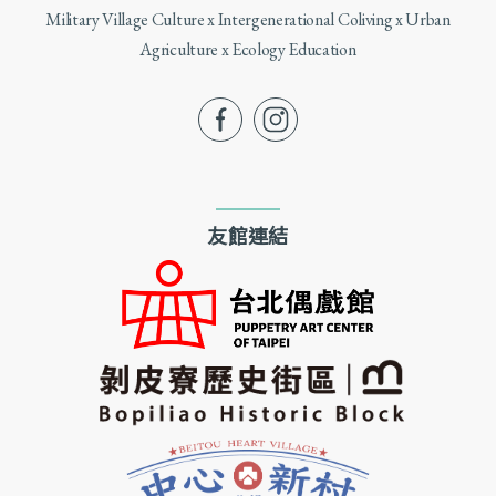
Military Village Culture x Intergenerational Coliving x Urban
Agriculture x Ecology Education
fb
ig
友館連結