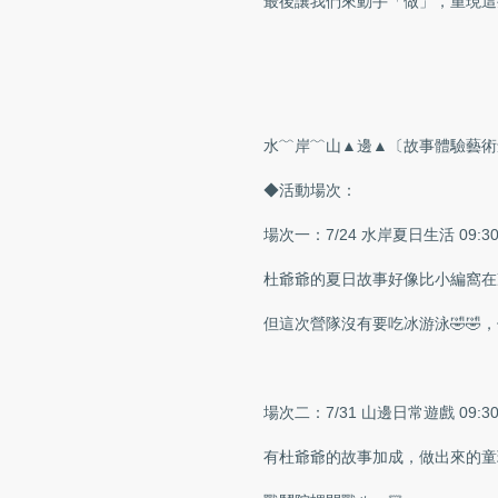
最後讓我們來動手「做」，重現這
水﹌岸﹌山▲邊▲〔故事體驗藝術
◆活動場次：
場次一：7/24 水岸夏日生活 09:30-
杜爺爺的夏日故事好像比小編窩在
但這次營隊沒有要吃冰游泳🤣🤣
場次二：7/31 山邊日常遊戲 09:30-
有杜爺爺的故事加成，做出來的童