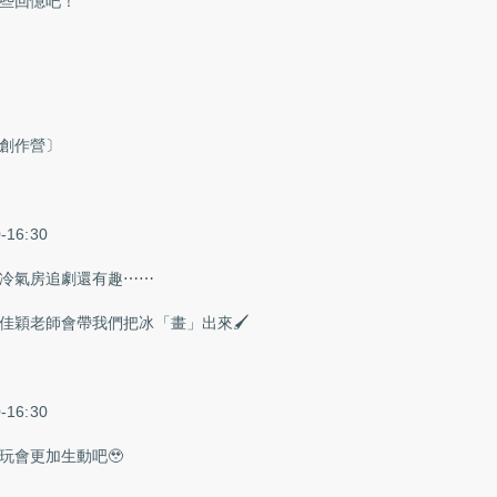
些回憶吧！
創作營〕
16:30
冷氣房追劇還有趣⋯⋯
，佳穎老師會帶我們把冰「畫」出來🖌️
16:30
玩會更加生動吧🥹