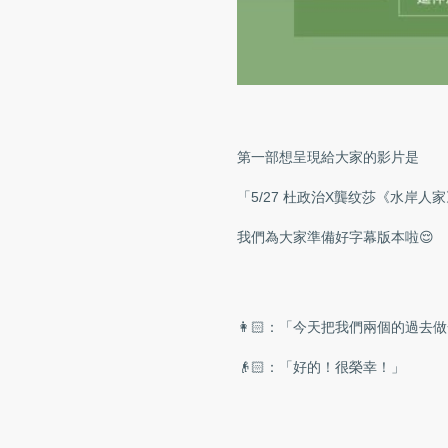
第一部想呈現給大家的影片是
「5/27 杜政治X龔纹莎《水岸人
我們為大家準備好字幕版本啦😌
👩🏻：「今天把我們兩個的過去
👴🏻：「好的！很榮幸！」