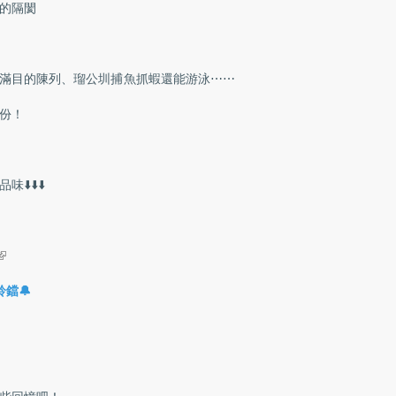
的隔閡
滿目的陳列、瑠公圳捕魚抓蝦還能游泳⋯⋯
份！
️⬇️⬇️
(link is external)
鐺🔔