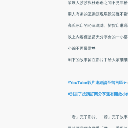
策展人莎莎與杜爺爺之間不見年齡
兩人有趣的互動讓現場歡笑聲不斷
高氏冰店的沁涼滋味、雜貨店琳瑯
以上內容僅是當天分享會的一小部
小編不再爆雷🐸
剩下的故事留在影片中給大家細細品味⬇
#YouTube影片連結請至留言區✨
#別忘了按讚訂閱分享還有開啟小鈴
「看」完了影片、「聽」完了故事