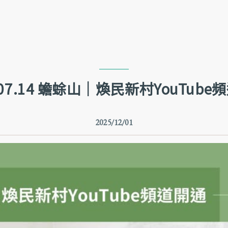
Jump to Main content
Jump to Navigation
.07.14 蟾蜍山｜煥民新村YouTub
2025/12/01