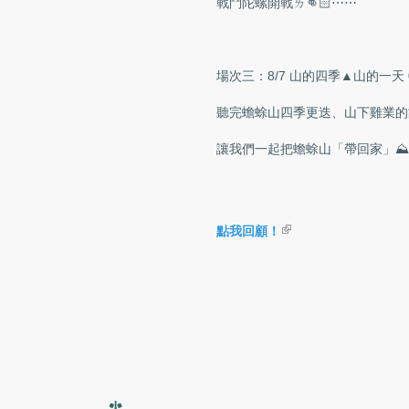
戰鬥陀螺開戰ㄌ👊🏻⋯⋯
場次三：8/7 山的四季▲山的一天 09:
聽完蟾蜍山四季更迭、山下雞業的
讓我們一起把蟾蜍山「帶回家」⛰
(link is external)
點我回顧！