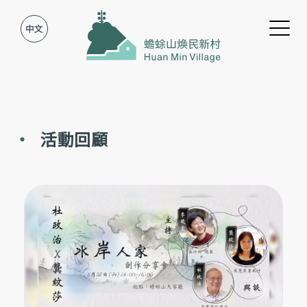
Jump to Main content
Jump to Navigation
活動回顧