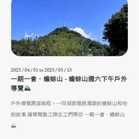
2023 / 04 / 01
to
2023 / 05 / 13
一期一會．蟾蜍山 - 蟾蜍山週六下午戶外
導覽⛰️
戶外導覽再度啟程，一同探索風貌萬變的蟾蜍山和他
的故事 讓導覽藝工隊志工們帶您 一期一會．蟾蜍山
⛰️