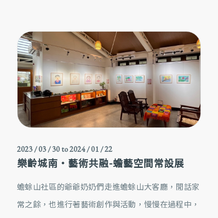
2023 / 03 / 30
to
2024 / 01 / 22
樂齡城南・藝術共融-蟾藝空間常設展 󠀠󠀠
蟾蜍山社區的爺爺奶奶們走進蟾蜍山大客廳，閒話家
常之餘，也進行著藝術創作與活動，慢慢在過程中，