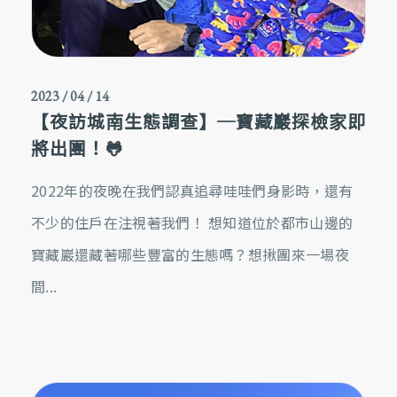
2023 / 04 / 14
【夜訪城南生態調查】─寶藏巖探檢家即
將出團！🐸
2022年的夜晚在我們認真追尋哇哇們身影時，還有
不少的住戶在注視著我們！ 想知道位於都市山邊的
寶藏巖還藏著哪些豐富的生態嗎？想揪團來一場夜
間...