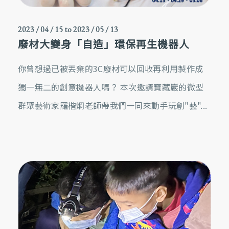
2023 / 04 / 15
to
2023 / 05 / 13
廢材大變身「自造」環保再生機器人
你曾想過已被丟棄的3C廢材可以回收再利用製作成
獨一無二的創意機器人嗎？ 本次邀請寶藏巖的微型
群聚藝術家羅楷烱老師帶我們一同來動手玩創"藝"...