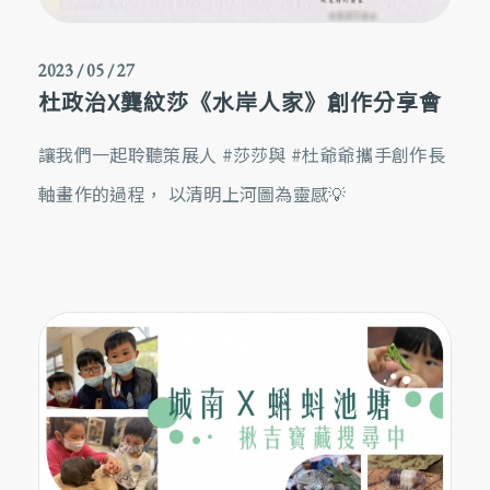
2023 / 05 / 27
杜政治X龔紋莎《水岸人家》創作分享會
讓我們一起聆聽策展人 #莎莎與 #杜爺爺攜手創作長
軸畫作的過程， 以清明上河圖為靈感💡