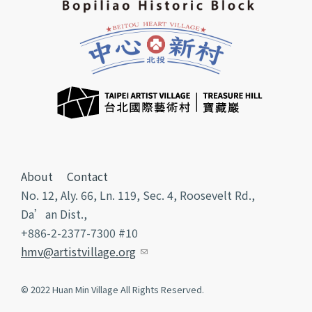
About
Contact
No. 12, Aly. 66, Ln. 119, Sec. 4, Roosevelt Rd.,
Da’an Dist.,
+886-2-2377-7300 #10
hmv@artistvillage.org
(link sends e-mail)
© 2022 Huan Min Village All Rights Reserved.