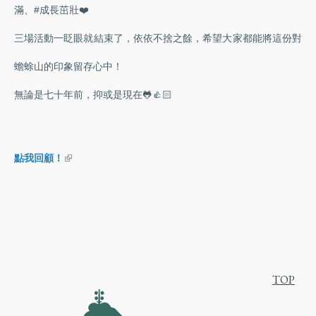
滿、#成長茁壯❤️
三場活動一眨眼就結束了，依依不捨之餘，希望大家都能將這份對
蟾蜍山的印象留存心中！
無論是七十年前，抑或是現在🐸👍🏻
(link is external)
點我回顧！
TOP