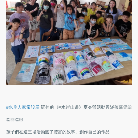
#水岸人家常設展
延伸的《#水岸山邊》夏令營活動圓滿落幕👏🏻
👏🏻👏🏻
孩子們在這三場活動聽了豐富的故事、創作自己的作品