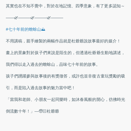
其實也在不知不覺中，對於在地記憶、四季意象，有了更多認知～
——🌿———🌿———🌿———
#七十年前的蟾蜍山⛰️
不用講稿，親手繪製的兩幅作品就是杜爺爺說故事最好的媒介！
畫上的景象對於孩子們來說是陌生的，但透過杜爺爺生動地講述，
我們得以走入過去的蟾蜍山，品味七十年前的故事。
孩子們踴躍參與故事後的有獎徵答，或許也並非復古童玩獎勵的吸
引，而是陷入過去故事的魅力當中吧！
「當我和老師、小朋友一起同樂時，如沐春風般的開心，彷彿時光
倒流數十年！」—🧓🏻杜爺爺