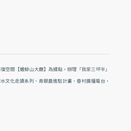
修復空間【蟾蜍山大廳】為據點，辦理「我家三坪半」
復隊、城南水文化走讀系列、青銀農進駐計畫、眷村廣播電台，