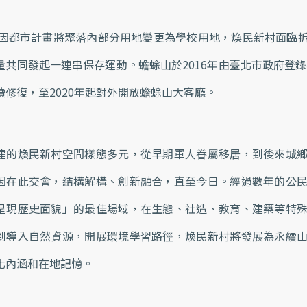
0年因都市計畫將聚落內部分用地變更為學校用地，煥民新村面臨
量共同發起一連串保存運動。蟾蜍山於2016年由臺北市政府登錄
續修復，至2020年起對外開放蟾蜍山大客廳。
建的煥民新村空間樣態多元，從早期軍人眷屬移居，到後來城
因在此交會，結構解構、創新融合，直至今日。經過數年的公
呈現歷史面貌」的最佳場域，在生態、社造、教育、建築等特
到導入自然資源，開展環境學習路徑，煥民新村將發展為永續
化內涵和在地記憶。