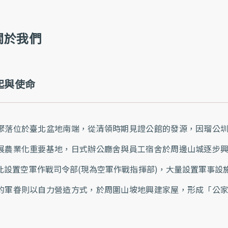
關於我們
起與使命
聚落位於臺北盆地南端，從清領時期見證公館的發源，因瑠公
展農業化重要基地，日式辦公廳舍與員工宿舍於周邊山城逐步
此設置空軍作戰司令部(現為空軍作戰指揮部)，大量設置軍事設
的軍眷則以自力營造方式，於周圍山坡地興建家屋，形成「公