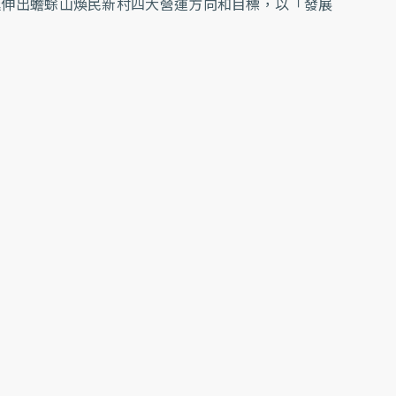
延伸出蟾蜍山煥民新村四大營運方向和目標，以「發展