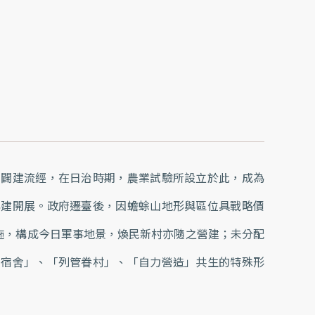
圳闢建流經，在日治時期，農業試驗所設立於此，成為
興建開展。政府遷臺後，因蟾蜍山地形與區位具戰略價
施，構成今日軍事地景，煥民新村亦隨之營建；未分配
家宿舍」、「列管眷村」、「自力營造」共生的特殊形