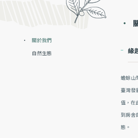
關於我們
緣
自然生態
蟾蜍山
臺灣發
值，在
到房舍
態。