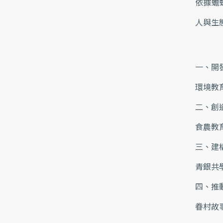
依據蟾
人與生
一、開
環境教
二、創
食農教
三、建
青銀共
四、推
眷村故