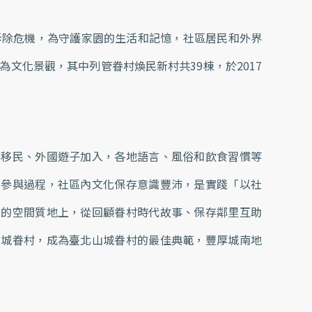
拆除危機，為守護家園的生活和記憶，社區居民和外界
為文化景觀，其中列管眷村煥民新村共39棟，於2017
鄉移民、外國遊子加入，各地語言、風俗和飲食習慣等
民參與過程，社區內文化保存意識豐沛，是實踐「以社
殊的空間質地上，從回顧眷村時代故事、保存鄰里互助
山城眷村，成為臺北山城眷村的最佳典範，豐厚城南地