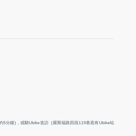
鐘)，或騎Ubike造訪 (羅斯福路四段119巷底有Ubike站