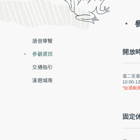
語音導覽
開放
參觀資訊
交通指引
週二至
漫遊城南
10:00-12
*如遇颱
固定