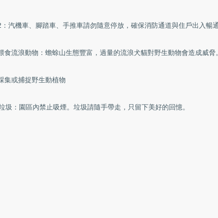
2：汽機車、腳踏車、手推車請勿隨意停放，確保消防通道與住戶出入暢
餵食流浪動物：蟾蜍山生態豐富，過量的流浪犬貓對野生動物會造成威脅
採集或捕捉野生動植物
∕垃圾：園區內禁止吸煙。垃圾請隨手帶走，只留下美好的回憶。