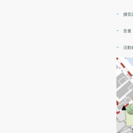
擴音
音量
活動