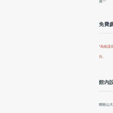
週一
免費
*為維護
合。
館內
蟾蜍山