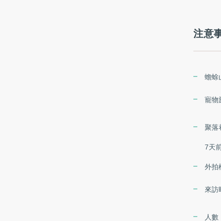
注意
蟾蜍
寵物
聚落
7天
外拍
來訪時
人數