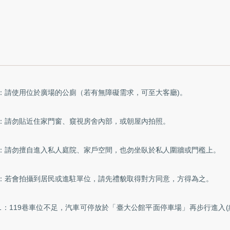
：請使用位於廣場的公廁（若有無障礙需求，可至大客廳)。
：請勿貼近住家門窗、窺視房舍內部，或朝屋內拍照。
：請勿擅自進入私人庭院、家戶空間，也勿坐臥於私人圍牆或門檻上。
：若會拍攝到居民或進駐單位，請先禮貌取得對方同意，方得為之。
1：119巷車位不足，汽車可停放於「臺大公館平面停車場」再步行進入(約5分