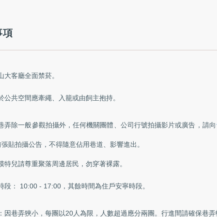
事項
山大客廳全面禁菸。
於公共空間應牽繩、入籠或由飼主抱持。
巷弄除一般參觀拍攝外，任何機關團體、公司行號拍攝影片或廣告，請向
前張貼拍攝公告，不得隨意佔用巷道、影響進出。
模特兒請尊重聚落周邊居民，勿穿著裸露。
段： 10:00 - 17:00，其餘時間為住戶安寧時段。
：因巷弄狹小，每團以20人為限，人數超過應分兩團。行進間請確保巷