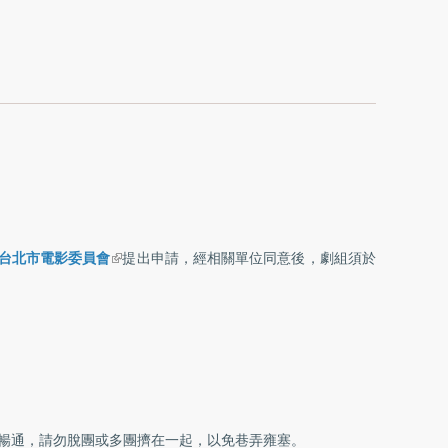
(link is external)
台北市電影委員會
提出申請，經相關單位同意後，劇組須於
弄暢通，請勿脫團或多團擠在一起，以免巷弄雍塞。