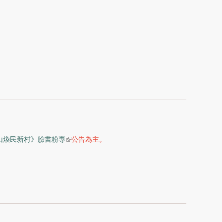
(link is external)
山煥民新村》臉書粉專
公告為主。