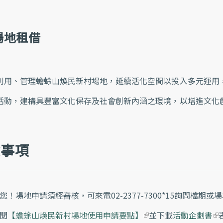
場地租借
利用、管理蟾蜍山煥民新村場地，延續活化空間以投入多元運用
活動，建構具豐富文化保存及社會創新內涵之環境，以增進文化
意事項
您！場地申請須經審核，可來電02-2377-7300*15詢問檔期或
閱
【蟾蜍山煥民新村場地使用申請要點】
(link is external)
並下載
活動企劃書
(li