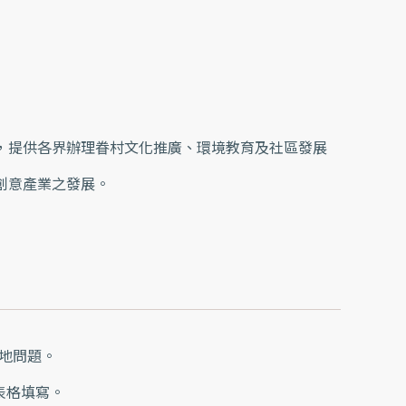
，提供各界辦理眷村文化推廣、環境教育及社區發展
創意產業之發展。
場地問題。
nk is external)
表格填寫。