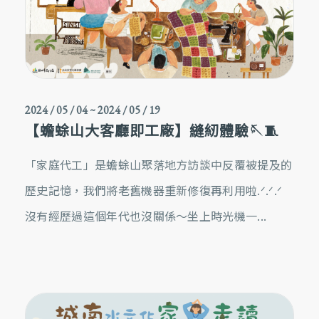
2024 / 05 / 04
~
2024 / 05 / 19
【蟾蜍山大客廳即工廠】縫紉體驗🪡🧵
「家庭代工」是蟾蜍山聚落地方訪談中反覆被提及的
歷史記憶，我們將老舊機器重新修復再利用啦.ᐟ.ᐟ.ᐟ
沒有經歷過這個年代也沒關係～坐上時光機一...