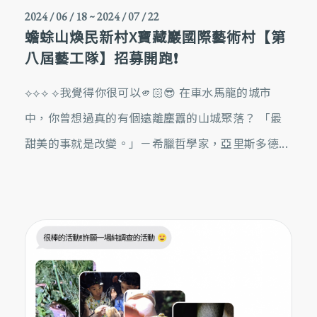
2024 / 06 / 18
~
2024 / 07 / 22
蟾蜍山煥民新村X寶藏巖國際藝術村【第
八屆藝工隊】招募開跑❗️
⟡⟡⟡ ⟡我覺得你很可以🫵🏻😎 在車水馬龍的城市
中，你曾想過真的有個遠離塵囂的山城聚落？ 「最
甜美的事就是改變。」－希臘哲學家，亞里斯多德...