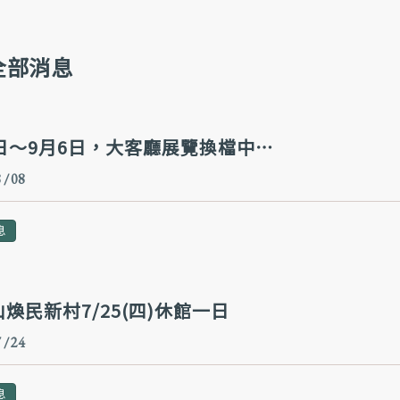
全部消息
7日～9月6日，大客廳展覽換檔中⋯
 / 08
息
煥民新村7/25(四)休館一日 ​
 / 24
息