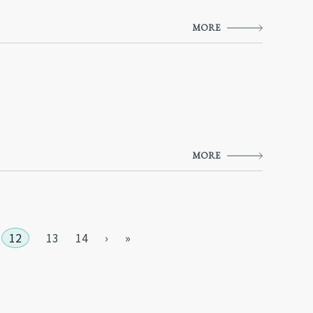
MORE
MORE
12
13
14
›
»