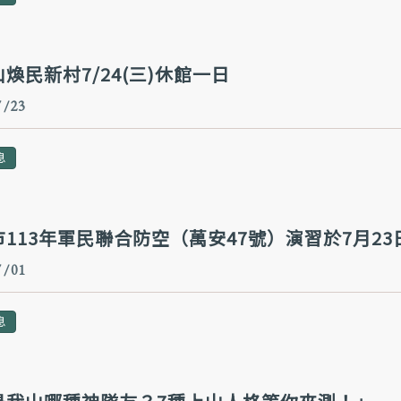
煥民新村7/24(三)休館一日 ​
 / 23
息
113年軍民聯合防空（萬安47號）演習於7月23日
 / 01
息