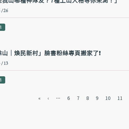
是我山哪種神隊友？7種上山人格等你來測！」
 / 26
息
蜍山｜煥民新村」臉書粉絲專頁搬家了❗️
 / 13
息
«
‹
…
6
7
8
9
10
11