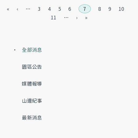
頁面
«
‹
…
3
4
5
6
7
8
9
10
11
…
›
»
全部消息
園區公告
媒體報導
山邊紀事
最新消息