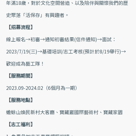
年滿18歲，對於文化空間營造、以及陪伴與關懷我們的歷
史聚落「活保存」有興趣者。
【招募流程】
線上報名→初審→通知初審結果(信件通知)→面試：
2023/7/19(三)→基礎培訓/志工考核(預計於8/19舉行)→
歡迎成為藝工隊！
【服務期間】
2023.09-2024.02（6個月為一期）​󠀠
【服務地點】
蟾蜍山煥民新村大客廳、寶藏巖國際藝術村、寶藏家園​
【志工福利】