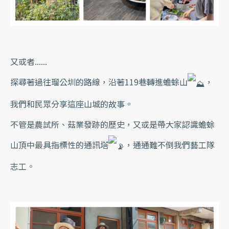
又或者......
探尋著過往瑠公圳的路線，沿著119巷轉進蟾蜍山
，
我們和民眾分享這座山城的故事。
不管是農試所、菇業發跡的歷史，又或是帶大家認識蟾蜍
山頂中最具指標性的通訊塔
，通通難不倒我們藝工隊
志工。