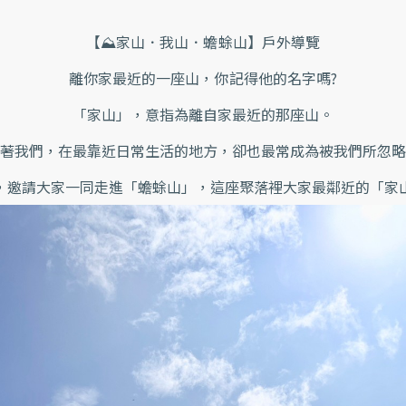
ex
te
【⛰️家山．我山．蟾蜍山】戶外導覽
rn
離你家最近的一座山，你記得他的名字嗎?
a
l)
「家山」，意指為離自家最近的那座山。
著我們，在最靠近日常生活的地方，卻也最常成為被我們所忽
，邀請大家一同走進「蟾蜍山」，這座聚落裡大家最鄰近的「家