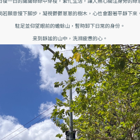
日復一日的庸庸碌碌中穿梭，繁忙生活，讓人無心關注身旁的綠
倘若願意慢下脚步，凝視鬱鬱蔥蔥的樹木，心也會跟著平靜下來
駐足並仰望眼前的蟾蜍山，暫時卸下日常的身份。
来到靜謐的山中，洗滌疲憊的心。