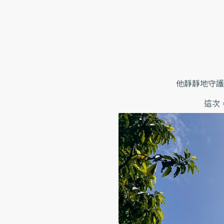
他靜靜地守護
這次