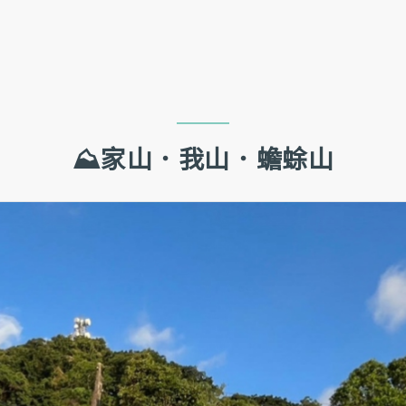
跳到主要內容
跳到網站導覽
⛰️家山．我山．蟾蜍山