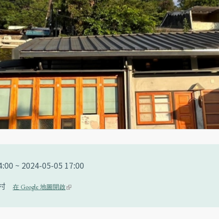
4:00
~
2024-05-05 17:00
村
(li
在 Google 地圖開啟
n
k i
s