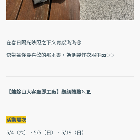
在春日陽光映照之下文青感滿滿😆
快帶著你最喜歡的那本書，為他製作衣服吧📖✨✨
【蟾蜍山大客廳即工廠】縫紉體驗🪡🧵
活動場次
5/4（六）、5/5（日）、5/19（日）