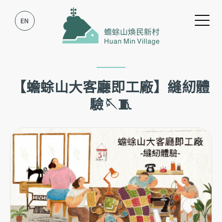
跳到主要內容
跳到網站導覽
【蟾蜍山大客廳即工廠】縫紉體
驗🪡🧵