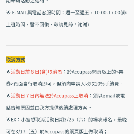
期舉辦活動之權利。
🌟 E-MAIL與電話客服時間：週一至週五，10:00-17:00(非
上班時間，暫不回復，敬請見諒！謝謝)
取消方式
🌟
活動日前８日(含)取消者
：於Accupass網頁版上的<票
券>頁面自行取消即可，但須向申請人收取10%手續費。
🌟
活動日７日內無法於Accupass上取消
：須以email或電
話告知原因並由我方提供後續處理方案。
🌟EX：小蛙想取消活動日期3/25（六）的場次報名，最晚
可在3/17（五）於Accupass的網頁版上做取消；