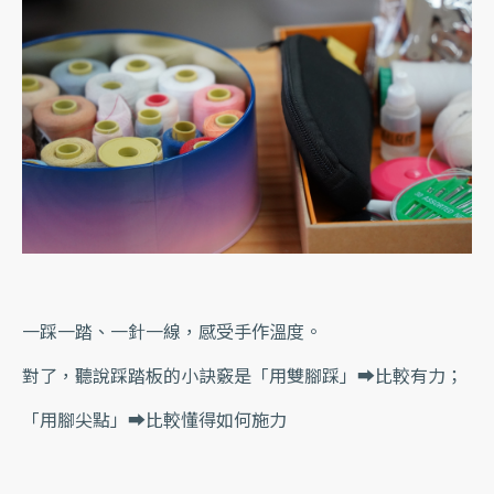
一踩一踏、一針一線，感受手作溫度。
對了，聽說踩踏板的小訣竅是「用雙腳踩」➡️比較有力；
「用腳尖點」➡️比較懂得如何施力