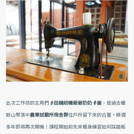
此次工作坊的主角們
👴🏻縫紉機爺爺奶奶👵🏼
，是過去蟾
蜍山聚落中
農業試驗所宿舍群
住戶所留下來的古董。睽違
多年即將再次開機！課程開始前先來暖身練習如何踩踏板