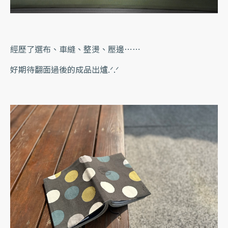
經歷了選布、車縫、整燙、壓邊⋯⋯
好期待翻面過後的成品出爐.ᐟ.ᐟ