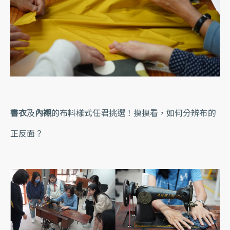
書衣
及
內襯
的布料樣式任君挑選！摸摸看，如何分辨布的
正反面？