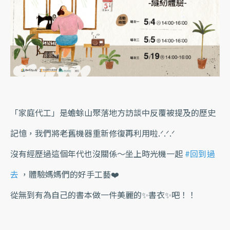
「家庭代工」是蟾蜍山聚落地方訪談中反覆被提及的歷史
記憶，我們將老舊機器重新修復再利用啦.ᐟ.ᐟ.ᐟ
沒有經歷過這個年代也沒關係～坐上時光機一起
#回到過
去
，體驗媽媽們的好手工藝❤️
從無到有為自己的書本做一件美麗的✨書衣✨吧！！