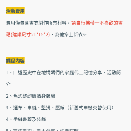
活動費用
費用僅包含書衣製作所有材料，
請自行攜帶一本喜歡的書
籍(建議尺寸21*15*2)
，為他穿上新衣✨
課程內容
1、口述歷史中在地媽媽們的家庭代工記憶分享、活動簡
介
2、舊式縫紉機熱身體驗
3、選布、車縫、整燙、壓線（新舊式車機交替使用）
4、手縫書籤及裝飾
5、完成書衣、書本分享，快樂賦歸