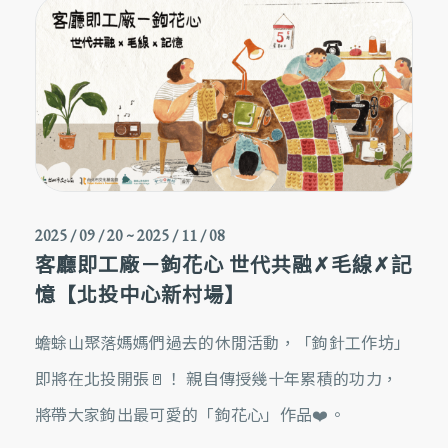
2025 / 09 / 20
~
2025 / 11 / 08
客廳即工廠－鉤花心 世代共融✗毛線✗記
憶【北投中心新村場】
蟾蜍山聚落媽媽們過去的休閒活動，「鉤針工作坊」
即將在北投開張🚪！ 親自傳授幾十年累積的功力，
將帶大家鉤出最可愛的「鉤花心」作品❤️。