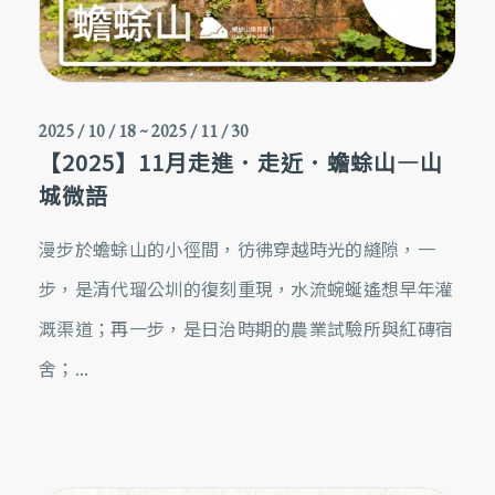
2025 / 10 / 18
~
2025 / 11 / 30
【2025】11月走進．走近．蟾蜍山—山
城微語
漫步於蟾蜍山的小徑間，彷彿穿越時光的縫隙，一
步，是清代瑠公圳的復刻重現，水流蜿蜒遙想早年灌
溉渠道；再一步，是日治時期的農業試驗所與紅磚宿
舍；...