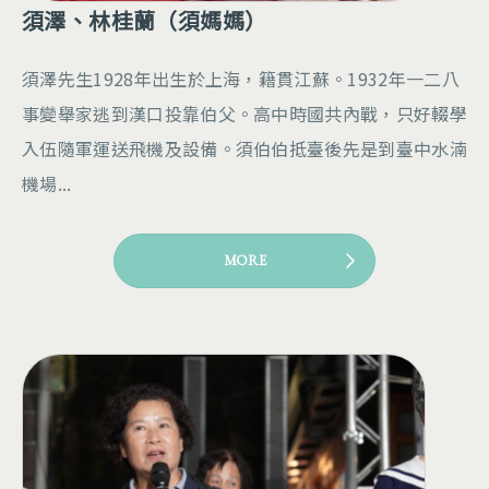
須澤、林桂蘭（須媽媽）
須澤先生1928年出生於上海，籍貫江蘇。1932年一二八
事變舉家逃到漢口投靠伯父。高中時國共內戰，只好輟學
入伍隨軍運送飛機及設備。須伯伯抵臺後先是到臺中水湳
機場...
MORE