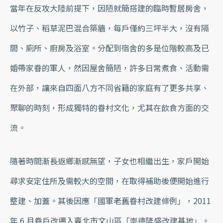
當年在反攻大陸前提下，因陋就簡搭建的臨時暫居房舍，
以竹子、稻草泥巴混合築牆，每戶僅約三坪半大，沒有隔
間、廁所、廚房及浴室。分配到宿舍的多是位階較高及已
婚帶家眷的軍人，然因屋舍簡陋，許多日常煮食、活動需
在外部，讓來自四面八方不同省籍的家庭有了更多共享、
聚聊的時刻，形成獨特的眷村文化，尤其在飲食方面的交
流。
隨著時間漸長返鄉漸感無望，子女也相繼出生，家戶開始
尋求安定住所及需較大的空間，在取得補助後便開始進行
整建、加蓋。其後因應「國軍老舊眷村改建條例」，2011
年 6 月眷戶改遷入臺北市文山區「崇德隆盛改建基地」。