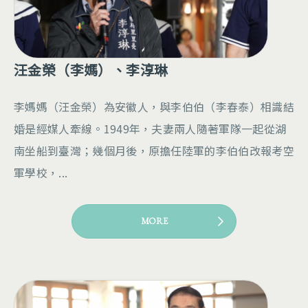
汪金榮（李媽）、李淳琳
李媽媽（汪金榮）為安徽人，與李伯伯（李春泰）相識結
婚是經媒人牽線。1949年，夫妻兩人隨著軍隊一起從湖
南坐船到臺灣；幾個月後，原擔任陸軍的李伯伯改報考空
軍學校，...
MORE