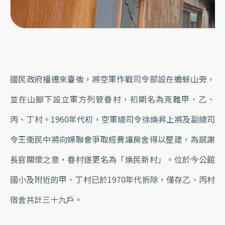
國民政府播遷來臺後，將空軍作戰司令部設在蟾蜍山旁，
並在山腳下設立軍方列管眷村，初期名為克難甲、乙、
丙、丁村。1960年代初，空軍總司令徐煥昇上將及副總司
令王衛民中將向婦聯會爭取經費讓房舍得以整建，為感謝
長官關懷之意，眷村遂更名為「煥民新村」。位於今公館
國小及附近的甲、丁村已於1970年代拆除，僅存乙、丙村
宿舍共計三十九戶。