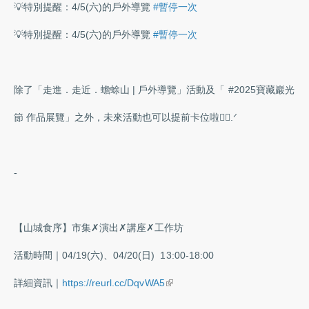
💡特別提醒：4/5(六)的戶外導覽
#暫停一次
💡特別提醒：4/5(六)的戶外導覽
#暫停一次
​
除了「走進．走近．蟾蜍山 | 戶外導覽」活動及「 #2025寶藏巖光
節 作品展覽」之外，未來活動也可以提前卡位啦👉🏻.ᐟ
-
【山城食序】市集✗演出✗講座✗工作坊
活動時間｜04/19(六)、04/20(日) ​ 13:00-18:00
(link is external)
詳細資訊｜
https://reurl.cc/DqvWA5