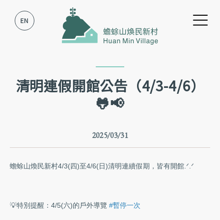
跳到主要內容
跳到網站導覽
清明連假開館公告（4/3-4/6）
🐸📢
2025/03/31
蟾蜍山煥民新村4/3(四)至4/6(日)清明連續假期，皆有開館‪‪.ᐟ.ᐟ
💡特別提醒：4/5(六)的戶外導覽
#暫停一次