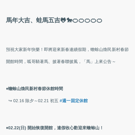
馬年大吉、蛙馬五吉🐸🐎🍊🍊🍊🍊🍊
預祝大家新年快樂！即將迎來新春連續假期，蟾蜍山煥民新村春節
開館時間，呱哥騎著馬、披著春聯披風，「馬」上來公告～
♦️蟾蜍山煥民新村春節休館時間
​ ↪︎ 02.16 除夕～02.21 初五
#週一固定休館
♦️02.22(日) 開始恢復開館，連假收心歡迎來蟾蜍山！